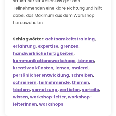
strukturierter Abschluss gibt den
Teilnehmenden eine klare Richtung und hilft
dabei, das Maximum aus dem Workshop
herauszuholen.
Schlagwörter:
achtsamkeitstraining
,
erfahrung
,
expertise
,
grenzen
,
handwerkliche fertigkeiten
,
kommunikationsworkshops
,
können
,
kreativen künsten
,
lernen
,
malerei
,
persönlicher entwicklung
,
schreiben
,
schreinern
,
teilnehmende
,
themen
,
töpfern
,
vernetzung
,
vertiefen
,
vorteile
,
wissen
,
workshop-leiter
,
workshop-
leiterinnen
,
workshops