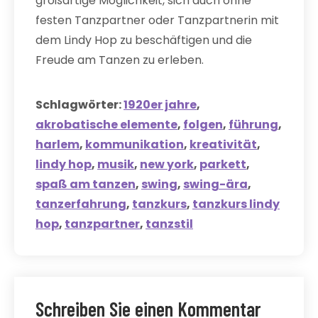
großartige Möglichkeit, sich auch ohne
festen Tanzpartner oder Tanzpartnerin mit
dem Lindy Hop zu beschäftigen und die
Freude am Tanzen zu erleben.
Schlagwörter:
1920er jahre
,
akrobatische elemente
,
folgen
,
führung
,
harlem
,
kommunikation
,
kreativität
,
lindy hop
,
musik
,
new york
,
parkett
,
spaß am tanzen
,
swing
,
swing-ära
,
tanzerfahrung
,
tanzkurs
,
tanzkurs lindy
hop
,
tanzpartner
,
tanzstil
Schreiben Sie einen Kommentar