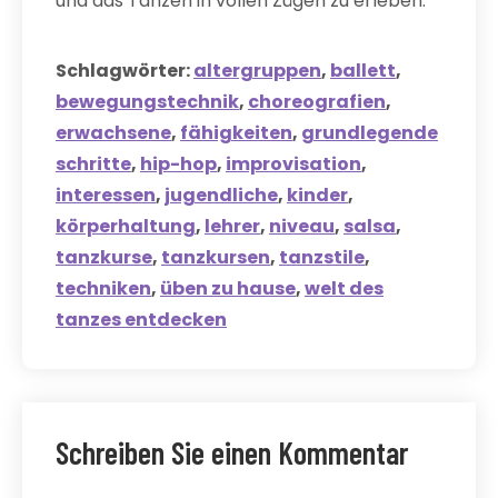
und das Tanzen in vollen Zügen zu erleben.
Schlagwörter:
altergruppen
,
ballett
,
bewegungstechnik
,
choreografien
,
erwachsene
,
fähigkeiten
,
grundlegende
schritte
,
hip-hop
,
improvisation
,
interessen
,
jugendliche
,
kinder
,
körperhaltung
,
lehrer
,
niveau
,
salsa
,
tanzkurse
,
tanzkursen
,
tanzstile
,
techniken
,
üben zu hause
,
welt des
tanzes entdecken
Schreiben Sie einen Kommentar