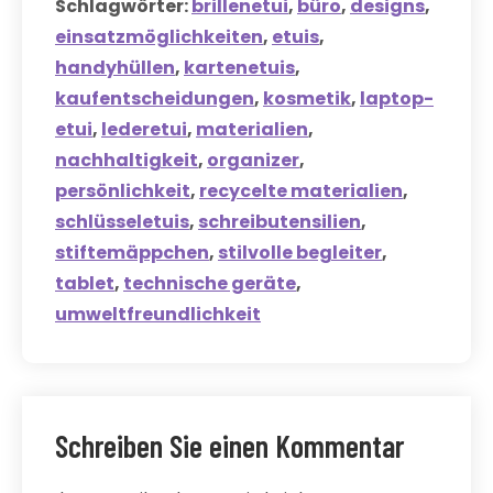
Schlagwörter:
brillenetui
,
büro
,
designs
,
einsatzmöglichkeiten
,
etuis
,
handyhüllen
,
kartenetuis
,
kaufentscheidungen
,
kosmetik
,
laptop-
etui
,
lederetui
,
materialien
,
nachhaltigkeit
,
organizer
,
persönlichkeit
,
recycelte materialien
,
schlüsseletuis
,
schreibutensilien
,
stiftemäppchen
,
stilvolle begleiter
,
tablet
,
technische geräte
,
umweltfreundlichkeit
Schreiben Sie einen Kommentar