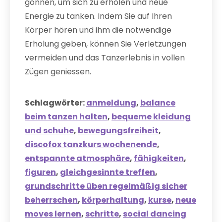
gönnen, um sich zu erholen und neue
Energie zu tanken. Indem Sie auf Ihren
Körper hören und ihm die notwendige
Erholung geben, können Sie Verletzungen
vermeiden und das Tanzerlebnis in vollen
Zügen geniessen.
Schlagwörter:
anmeldung
,
balance
beim tanzen halten
,
bequeme kleidung
und schuhe
,
bewegungsfreiheit
,
discofox tanzkurs wochenende
,
entspannte atmosphäre
,
fähigkeiten
,
figuren
,
gleichgesinnte treffen
,
grundschritte üben regelmäßig sicher
beherrschen
,
körperhaltung
,
kurse
,
neue
moves lernen
,
schritte
,
social dancing