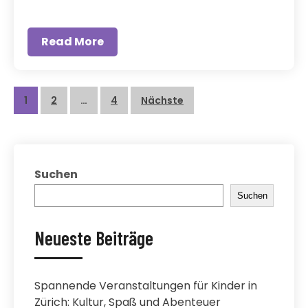
Read More
Beitragsnavigation
1
2
…
4
Nächste
Suchen
Suchen
Neueste Beiträge
Spannende Veranstaltungen für Kinder in
Zürich: Kultur, Spaß und Abenteuer