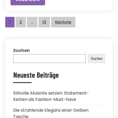
Beitragsnavigation
1
2
…
13
Nächste
Suchen
Suchen
Neueste Beiträge
Stilvolle Akzente setzen: Statement-
Ketten als Fashion-Must-have
Die strahlende Eleganz einer Gelben
Tasche