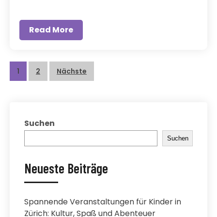
Read More
Beitragsnavigation
1
2
Nächste
Suchen
Suchen
Neueste Beiträge
Spannende Veranstaltungen für Kinder in
Zürich: Kultur, Spaß und Abenteuer