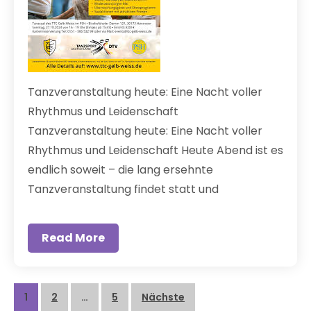
Tanzveranstaltung heute: Eine Nacht voller
Rhythmus und Leidenschaft
Tanzveranstaltung heute: Eine Nacht voller
Rhythmus und Leidenschaft Heute Abend ist es
endlich soweit – die lang ersehnte
Tanzveranstaltung findet statt und
Read More
Beitragsnavigation
1
2
…
5
Nächste